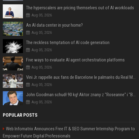
The hyperscalers are pricing themselves out of AI workloads
Aug 05, 2026
An AI data center in your home?
Aug 05, 2026
The reckless temptation of AI code generation
Aug 05, 2026
Five ways to evaluate AI agent orchestration platforms
Aug 05, 2026
Vini Jr. rappelle aux fans de Barcelone le palmarès du Real Madrid en Ligue des champions
Aug 05, 2026
John Goodman schudł 90 kg! Aktor znany z "Roseanne" i "Big Lebowski" bardzo się zmienił
Aug 05, 2026
POPULAR POSTS
Web Infomatrix Announces Free IT & SEO Summer Internship Program to
Empower Future Digital Professionals