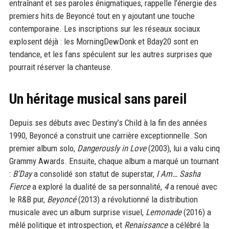
entraînant et ses paroles énigmatiques, rappelle l’énergie des
premiers hits de Beyoncé tout en y ajoutant une touche
contemporaine. Les inscriptions sur les réseaux sociaux
explosent déjà : les MorningDewDonk et Bday20 sont en
tendance, et les fans spéculent sur les autres surprises que
pourrait réserver la chanteuse.
Un héritage musical sans pareil
Depuis ses débuts avec Destiny’s Child à la fin des années
1990, Beyoncé a construit une carrière exceptionnelle. Son
premier album solo,
Dangerously in Love
(2003), lui a valu cinq
Grammy Awards. Ensuite, chaque album a marqué un tournant
:
B'Day
a consolidé son statut de superstar,
I Am… Sasha
Fierce
a exploré la dualité de sa personnalité,
4
a renoué avec
le R&B pur,
Beyoncé
(2013) a révolutionné la distribution
musicale avec un album surprise visuel,
Lemonade
(2016) a
mêlé politique et introspection, et
Renaissance
a célébré la