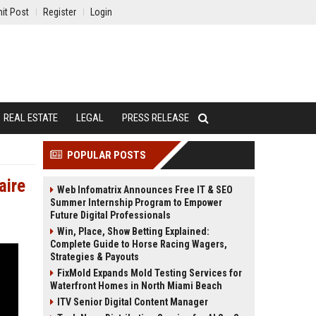
it Post
Register
Login
REAL ESTATE
LEGAL
PRESS RELEASE
POPULAR POSTS
aire
Web Infomatrix Announces Free IT & SEO
Summer Internship Program to Empower
Future Digital Professionals
Win, Place, Show Betting Explained:
Complete Guide to Horse Racing Wagers,
Strategies & Payouts
FixMold Expands Mold Testing Services for
Waterfront Homes in North Miami Beach
ITV Senior Digital Content Manager