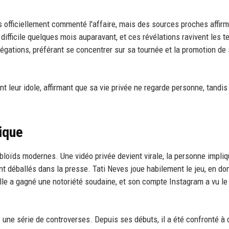
as officiellement commenté l'affaire, mais des sources proches affir
 difficile quelques mois auparavant, et ces révélations ravivent les t
légations, préférant se concentrer sur sa tournée et la promotion de
t leur idole, affirmant que sa vie privée ne regarde personne, tandis
ique
abloïds modernes. Une vidéo privée devient virale, la personne impli
ont déballés dans la presse. Tati Neves joue habilement le jeu, en do
Elle a gagné une notoriété soudaine, et son compte Instagram a vu l
s une série de controverses. Depuis ses débuts, il a été confronté à