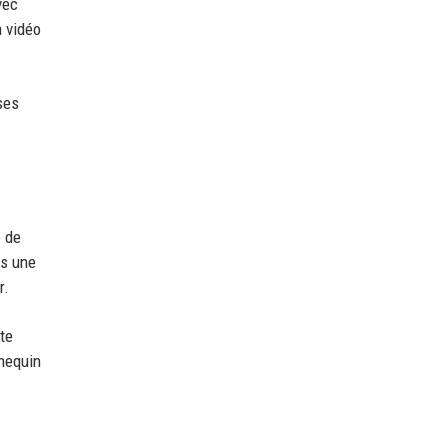
avec
a vidéo
ses
o de
ns une
r.
te
nnequin