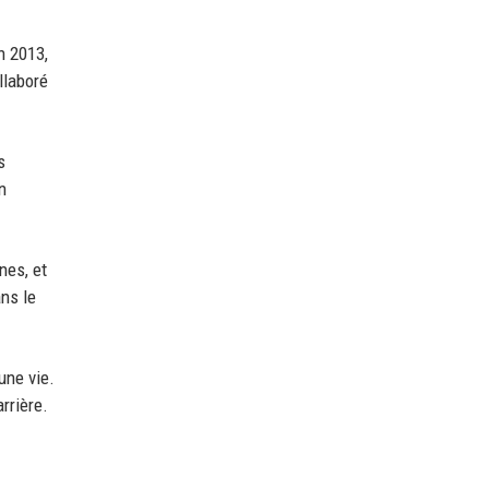
n 2013,
llaboré
s
n
nes, et
ans le
une vie.
rrière.