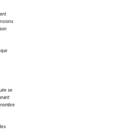
ment
ensions.
 son
 que
quée se
nnant
e nombre
 des