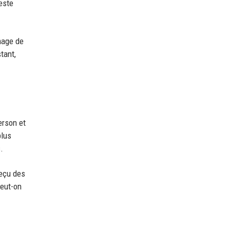
este
mage de
stant,
erson et
plus
.
reçu des
peut-on