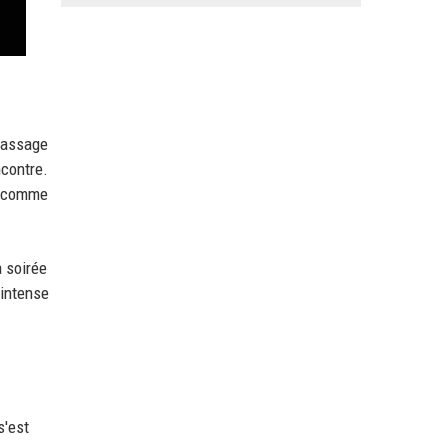
 passage
ncontre.
 « comme
a soirée
 intense
s'est