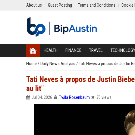
About us
Guest Posting
Terms and Conditions
Cookie 
HEALTH
FINANCE
TRAVEL
TECHNOLOG
Home
/
Daily News Analysis
/
Tati Neves à propos de Justin Bi
Tati Neves à propos de Justin Biebe
au lit"
Jul 04, 2026
Twila Rosenbaum
70 views