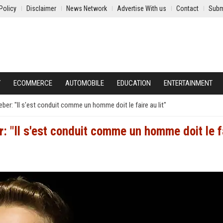
Policy
Disclaimer
News Network
Advertise With us
Contact
Subm
Y
ECOMMERCE
AUTOMOBILE
EDUCATION
ENTERTAINMENT
eber: "Il s'est conduit comme un homme doit le faire au lit"
r: "Il s'est conduit comme un homme doit le f