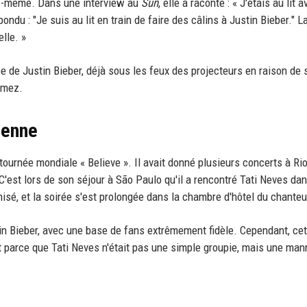
lle-même. Dans une interview au
Sun
, elle a raconté : « J'étais au lit 
du : "Je suis au lit en train de faire des câlins à Justin Bieber." L
lle. »
vée de Justin Bieber, déjà sous les feux des projecteurs en raison de 
omez.
ienne
 tournée mondiale « Believe ». Il avait donné plusieurs concerts à Ri
C'est lors de son séjour à São Paulo qu'il a rencontré Tati Neves da
sé, et la soirée s'est prolongée dans la chambre d'hôtel du chanteu
in Bieber, avec une base de fans extrêmement fidèle. Cependant, cet
 parce que Tati Neves n'était pas une simple groupie, mais une ma