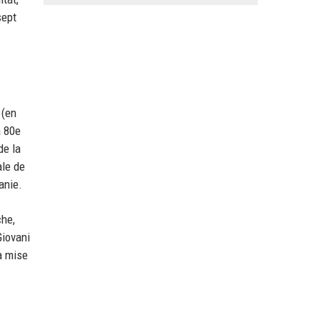
sept
 (en
a 80e
de la
ale de
anie.
che,
Giovani
a mise