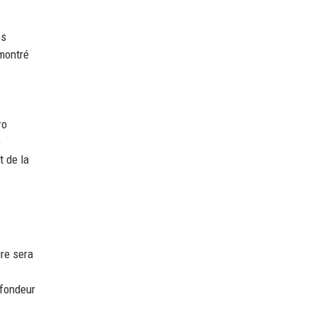
es
montré
ro
e
t de la
ire sera
s
ofondeur