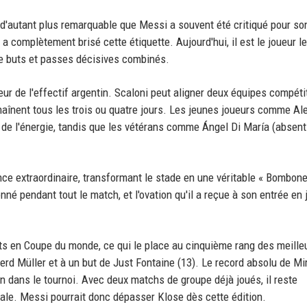
d'autant plus remarquable que Messi a souvent été critiqué pour so
 complètement brisé cette étiquette. Aujourd'hui, il est le joueur le
de buts et passes décisives combinés.
ur de l'effectif argentin. Scaloni peut aligner deux équipes compéti
haînent tous les trois ou quatre jours. Les jeunes joueurs comme Al
de l'énergie, tandis que les vétérans comme Ángel Di María (absent
nce extraordinaire, transformant le stade en une véritable « Bombone
é pendant tout le match, et l'ovation qu'il a reçue à son entrée en j
ts en Coupe du monde, ce qui le place au cinquième rang des meille
 Gerd Müller et à un but de Just Fontaine (13). Le record absolu de Mi
oin dans le tournoi. Avec deux matchs de groupe déjà joués, il reste
inale. Messi pourrait donc dépasser Klose dès cette édition.