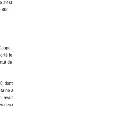
e s'est
a 80e
 Coupe
orté le
atut de
8, dont
ntaine a
, avait
es deux