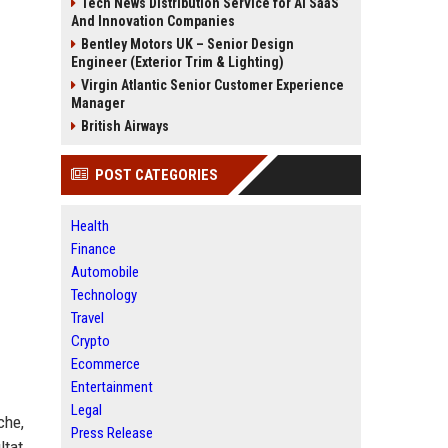
Tech News Distribution Service for AI SaaS
And Innovation Companies
Bentley Motors UK – Senior Design
Engineer (Exterior Trim & Lighting)
Virgin Atlantic Senior Customer Experience
Manager
British Airways
POST CATEGORIES
Health
Finance
Automobile
Technology
Travel
Crypto
Ecommerce
Entertainment
Legal
che,
Press Release
tat,