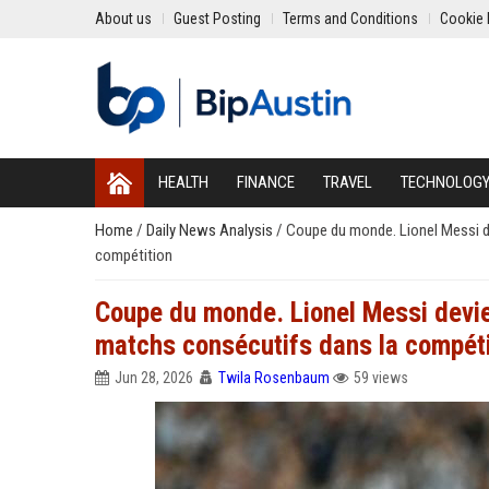
About us
Guest Posting
Terms and Conditions
Cookie 
HEALTH
FINANCE
TRAVEL
TECHNOLOG
Home
/
Daily News Analysis
/
Coupe du monde. Lionel Messi de
compétition
Coupe du monde. Lionel Messi devien
matchs consécutifs dans la compéti
Jun 28, 2026
Twila Rosenbaum
59 views