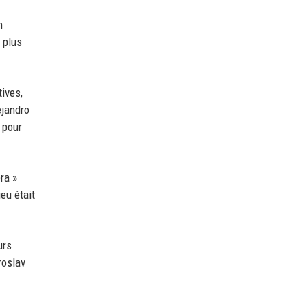
n
 plus
tives,
ejandro
 pour
ra »
eu était
urs
roslav