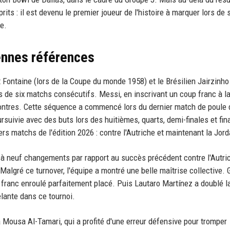
rits : il est devenu le premier joueur de l'histoire à marquer lors de 
e.
iennes références
st Fontaine (lors de la Coupe du monde 1958) et le Brésilien Jairzinho
s de six matchs consécutifs. Messi, en inscrivant un coup franc à l
ncontres. Cette séquence a commencé lors du dernier match de poule 
suivie avec des buts lors des huitièmes, quarts, demi-finales et fin
s matchs de l'édition 2026 : contre l'Autriche et maintenant la Jord
é à neuf changements par rapport au succès précédent contre l'Autri
algré ce turnover, l'équipe a montré une belle maîtrise collective. 
 franc enroulé parfaitement placé. Puis Lautaro Martínez a doublé l
elante dans ce tournoi.
à Mousa Al-Tamari, qui a profité d'une erreur défensive pour tromper