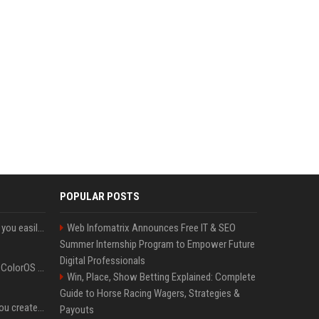
POPULAR POSTS
ChatGPT could soon let you easily create and use custom WhatsApp stickers
Web Infomatrix Announces Free IT & SEO
Summer Internship Program to Empower Future
Digital Professionals
The OnePlus 15 just got ColorOS beta
Win, Place, Show Betting Explained: Complete
Guide to Horse Racing Wagers, Strategies &
Google could soon let you create AI-generated lock screen clocks on Android
Payouts