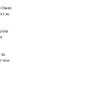
li Olwan
irs au
u'elle
ed
e du
ez-vous