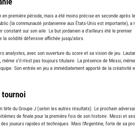
anie
on en première période, mais a été moins précise en seconde après l
blic (la communauté jordanienne aux États-Unis est importante), a 
constant sur son aile. Le but jordanien a d'ailleurs été le premier
 la solidité défensive affichée jusqu'alors.
s analystes, avec son ouverture du score et sa vision de jeu. Lauta
le, même s'il n'est pas toujours titulaire. La présence de Messi, mêm
équipe. Son entrée en jeu a immédiatement apporté de la créativité e
 tournoi
n tête du Groupe J (selon les autres résultats). Le prochain adversa
uitièmes de finale pour la première fois de son histoire. Messi et se
 des joueurs rapides et techniques. Mais l'Argentine, forte de sa pr