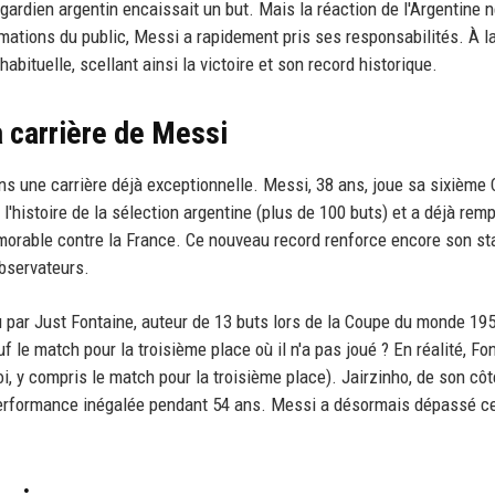
 gardien argentin encaissait un but. Mais la réaction de l'Argentine n
amations du public, Messi a rapidement pris ses responsabilités. À l
abituelle, scellant ainsi la victoire et son record historique.
a carrière de Messi
ns une carrière déjà exceptionnelle. Messi, 38 ans, joue sa sixième
 l'histoire de la sélection argentine (plus de 100 buts) et a déjà remp
orable contre la France. Ce nouveau record renforce encore son st
bservateurs.
 par Just Fontaine, auteur de 13 buts lors de la Coupe du monde 195
 le match pour la troisième place où il n'a pas joué ? En réalité, Fo
, y compris le match pour la troisième place). Jairzinho, de son côté
performance inégalée pendant 54 ans. Messi a désormais dépassé c