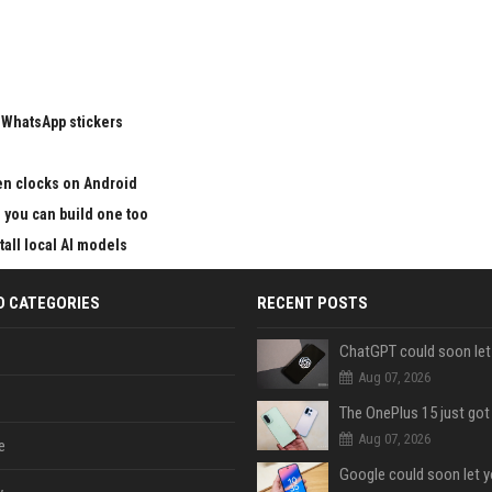
 WhatsApp stickers
en clocks on Android
nd you can build one too
all local AI models
D CATEGORIES
RECENT POSTS
Aug 07, 2026
Aug 07, 2026
e