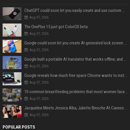
ChatGPT could soon let you easily create and use custom WhatsApp stickers
Aug 07, 2026
The OnePlus 15 just got ColorOS beta
Aug 07, 2026
Google could soon let you create AI-generated lock screen clocks on Android
Aug 07, 2026
Google built a portable AI translator that works offline, and you can build one too
Aug 07, 2026
Google reveals how much free space Chrome wants to install local AI models
Aug 07, 2026
10 common breastfeeding problems that most women face and how to deal with them
Aug 07, 2026
Jacqueline Meets Jessica Alba, Juliette Binoche At Cannes 2025, Says She's 'Speechless'
Aug 07, 2026
POPULAR POSTS