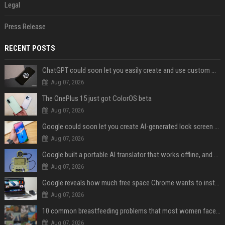
Legal
Press Release
RECENT POSTS
ChatGPT could soon let you easily create and use custom WhatsApp stickers
Aug 07, 2026
The OnePlus 15 just got ColorOS beta
Aug 07, 2026
Google could soon let you create AI-generated lock screen clocks on Android
Aug 07, 2026
Google built a portable AI translator that works offline, and you can build one too
Aug 07, 2026
Google reveals how much free space Chrome wants to install local AI models
Aug 07, 2026
10 common breastfeeding problems that most women face and how to deal with them
Aug 07, 2026