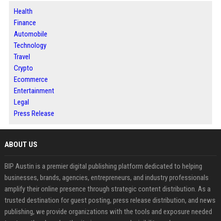
Health
Finance
Automobile
Technology
Travel
Crypto
Ecommerce
Entertainment
Legal
Press Release
ABOUT US
BIP Austin is a premier digital publishing platform dedicated to helping
businesses, brands, agencies, entrepreneurs, and industry professionals
amplify their online presence through strategic content distribution. As a
trusted destination for guest posting, press release distribution, and news
publishing, we provide organizations with the tools and exposure needed