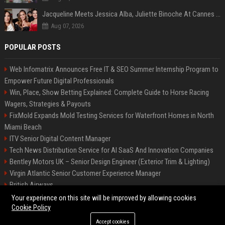
Jacqueline Meets Jessica Alba, Juliette Binoche At Cannes 2025, Says She's 'Speechless'
Aug 07, 2026
POPULAR POSTS
Web Infomatrix Announces Free IT & SEO Summer Internship Program to
Empower Future Digital Professionals
Win, Place, Show Betting Explained: Complete Guide to Horse Racing
Wagers, Strategies & Payouts
FixMold Expands Mold Testing Services for Waterfront Homes in North
Miami Beach
ITV Senior Digital Content Manager
Tech News Distribution Service for AI SaaS And Innovation Companies
Bentley Motors UK – Senior Design Engineer (Exterior Trim & Lighting)
Virgin Atlantic Senior Customer Experience Manager
British Airways
Channel 4 Digital Content Strategy Manager
Your experience on this site will be improved by allowing cookies
Cookie Policy
Accept cookies
©2026 BIP Austin. All right reserved.