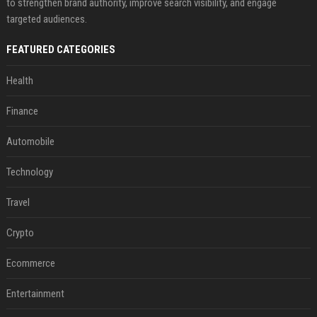
to strengthen brand authority, improve search visibility, and engage
targeted audiences.
FEATURED CATEGORIES
Health
Finance
Automobile
Technology
Travel
Crypto
Ecommerce
Entertainment