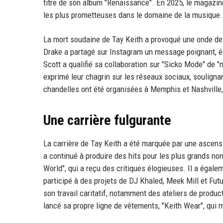
titre de son album "Renaissance". En 2025, le magazine
les plus prometteuses dans le domaine de la musique.
La mort soudaine de Tay Keith a provoqué une onde de 
Drake a partagé sur Instagram un message poignant, écr
Scott a qualifié sa collaboration sur "Sicko Mode" de "
exprimé leur chagrin sur les réseaux sociaux, soulignan
chandelles ont été organisées à Memphis et Nashville, 
Une carrière fulgurante
La carrière de Tay Keith a été marquée par une ascensi
a continué à produire des hits pour les plus grands no
World", qui a reçu des critiques élogieuses. Il a égalem
participé à des projets de DJ Khaled, Meek Mill et Futu
son travail caritatif, notamment des ateliers de produ
lancé sa propre ligne de vêtements, "Keith Wear", qui m