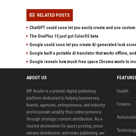
RELATED POSTS
ChatGPT could soon let you easily create and use custom
The OnePlus 15 just got ColorOS beta
Google could soon let you create AI-generated lock scre
Google built a portable AI translator that works offline, a
Google reveals how much free space Chrome wants to inst
ABOUT US
FEATURE
BIP Austin is a premier digital publishing
Health
platform dedicated to helping businesses,
Finance
brands, agencies, entrepreneurs, and industry
professionals amplify their online presence
Automobil
through strategic content distribution. As a
trusted destination for guest posting, press
Technolog
release distribution, and news publishing, we