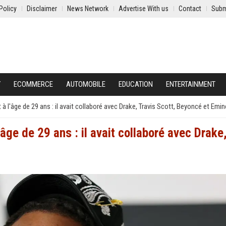
Policy
Disclaimer
News Network
Advertise With us
Contact
Subm
Y
ECOMMERCE
AUTOMOBILE
EDUCATION
ENTERTAINMENT
 à l'âge de 29 ans : il avait collaboré avec Drake, Travis Scott, Beyoncé et Emi
'âge de 29 ans : il avait collaboré avec Drake