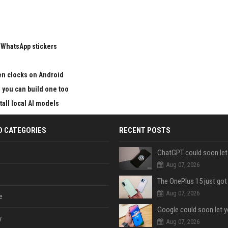
 WhatsApp stickers
en clocks on Android
nd you can build one too
all local AI models
D CATEGORIES
RECENT POSTS
Aug 07, 2026
Aug 07, 2026
e
y
Aug 07, 2026