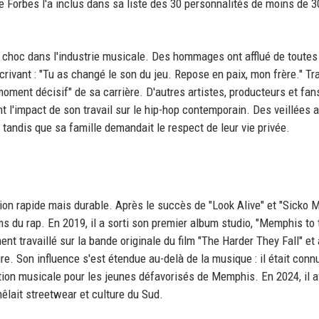
 Forbes l'a inclus dans sa liste des 30 personnalités de moins de 3
choc dans l'industrie musicale. Des hommages ont afflué de toutes
ivant : "Tu as changé le son du jeu. Repose en paix, mon frère." Tr
moment décisif" de sa carrière. D'autres artistes, producteurs et fan
t l'impact de son travail sur le hip-hop contemporain. Des veillées 
tandis que sa famille demandait le respect de leur vie privée.
on rapide mais durable. Après le succès de "Look Alive" et "Sicko Mo
ms du rap. En 2019, il a sorti son premier album studio, "Memphis to 
ent travaillé sur la bande originale du film "The Harder They Fall" et 
re. Son influence s'est étendue au-delà de la musique : il était conn
ction musicale pour les jeunes défavorisés de Memphis. En 2024, il a
êlait streetwear et culture du Sud.