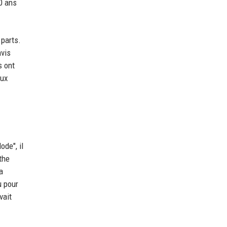
0 ans
 parts.
avis
s ont
aux
de", il
the
a
u pour
vait