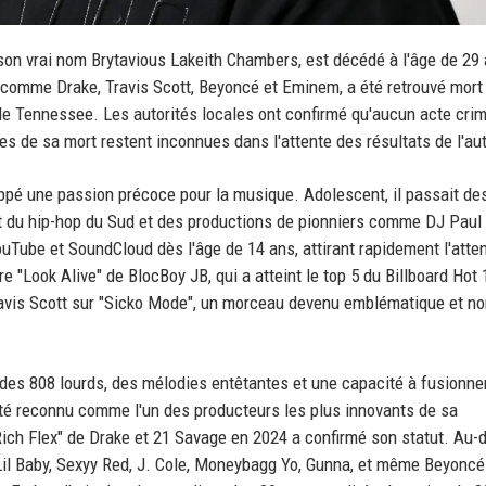
 son vrai nom Brytavious Lakeith Chambers, est décédé à l'âge de 29
 comme Drake, Travis Scott, Beyoncé et Eminem, a été retrouvé mort 
le Tennessee. Les autorités locales ont confirmé qu'aucun acte crim
es de sa mort restent inconnues dans l'attente des résultats de l'au
ppé une passion précoce pour la musique. Adolescent, il passait de
nt du hip-hop du Sud et des productions de pionniers comme DJ Paul 
uTube et SoundCloud dès l'âge de 14 ans, attirant rapidement l'atte
re "Look Alive" de BlocBoy JB, qui a atteint le top 5 du Billboard Hot
Travis Scott sur "Sicko Mode", un morceau devenu emblématique et 
 des 808 lourds, des mélodies entêtantes et une capacité à fusionne
 été reconnu comme l'un des producteurs les plus innovants de sa
ch Flex" de Drake et 21 Savage en 2024 a confirmé son statut. Au-d
 : Lil Baby, Sexyy Red, J. Cole, Moneybagg Yo, Gunna, et même Beyoncé