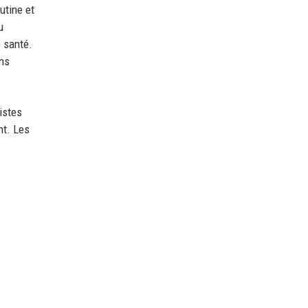
utine et
u
e santé.
ans
istes
nt. Les