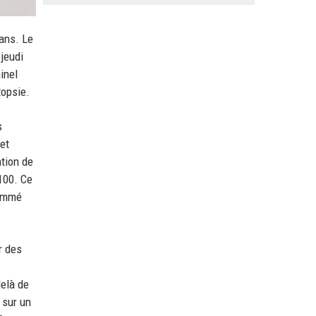
 ans. Le
jeudi
inel
topsie.
s
et
ntion de
 100. Ce
nommé
r des
elà de
 sur un