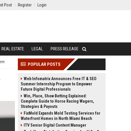
it Post
Register
Login
REAL ESTATE
LEGAL
PRESS RELEASE
nem
POPULAR POSTS
,
Web Infomatrix Announces Free IT & SEO
Summer Internship Program to Empower
Future Digital Professionals
Win, Place, Show Betting Explained:
Complete Guide to Horse Racing Wagers,
Strategies & Payouts
FixMold Expands Mold Testing Services for
Waterfront Homes in North Miami Beach
ITV Senior Digital Content Manager