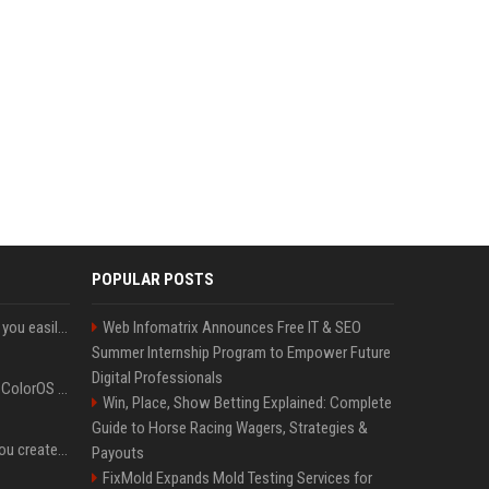
POPULAR POSTS
ChatGPT could soon let you easily create and use custom WhatsApp stickers
Web Infomatrix Announces Free IT & SEO
Summer Internship Program to Empower Future
Digital Professionals
The OnePlus 15 just got ColorOS beta
Win, Place, Show Betting Explained: Complete
Guide to Horse Racing Wagers, Strategies &
Google could soon let you create AI-generated lock screen clocks on Android
Payouts
FixMold Expands Mold Testing Services for