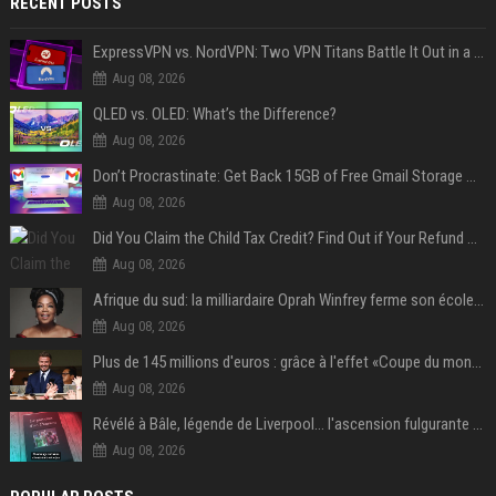
RECENT POSTS
ExpressVPN vs. NordVPN: Two VPN Titans Battle It Out in a Contest That Goes Down to the Wire
Aug 08, 2026
QLED vs. OLED: What’s the Difference?
Aug 08, 2026
Don’t Procrastinate: Get Back 15GB of Free Gmail Storage While You Can
Aug 08, 2026
Did You Claim the Child Tax Credit? Find Out if Your Refund Will Be Delayed
Aug 08, 2026
Afrique du sud: la milliardaire Oprah Winfrey ferme son école et mise sur les bourses
Aug 08, 2026
Plus de 145 millions d'euros : grâce à l'effet «Coupe du monde», David Beckham devrait connaître son année la plus lucrative à ce jour
Aug 08, 2026
Révélé à Bâle, légende de Liverpool... l'ascension fulgurante de la carrière de Mohamed Salah, qui ouvre un nouveau chapitre de sa vie à Trabzonspor
Aug 08, 2026