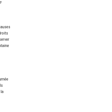
e
 causes
roits
server
ntaine
urnée
ls
 la