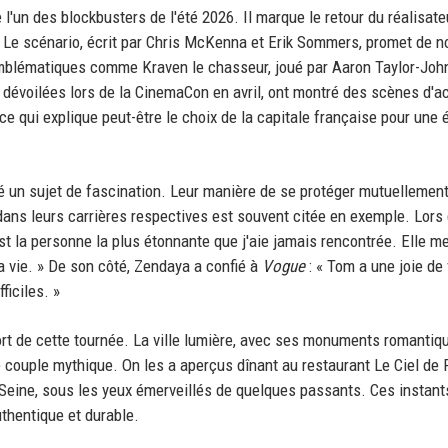
'un des blockbusters de l'été 2026. Il marque le retour du réalisate
ts. Le scénario, écrit par Chris McKenna et Erik Sommers, promet de n
mblématiques comme Kraven le chasseur, joué par Aaron Taylor-Joh
dévoilées lors de la CinemaCon en avril, ont montré des scènes d'a
e qui explique peut-être le choix de la capitale française pour une 
é un sujet de fascination. Leur manière de se protéger mutuellement
dans leurs carrières respectives est souvent citée en exemple. Lors
st la personne la plus étonnante que j'aie jamais rencontrée. Elle m
a vie. » De son côté, Zendaya a confié à
Vogue
: « Tom a une joie de 
ficiles. »
t de cette tournée. La ville lumière, avec ses monuments romantiq
e couple mythique. On les a aperçus dînant au restaurant Le Ciel de 
Seine, sous les yeux émerveillés de quelques passants. Ces instant
uthentique et durable.