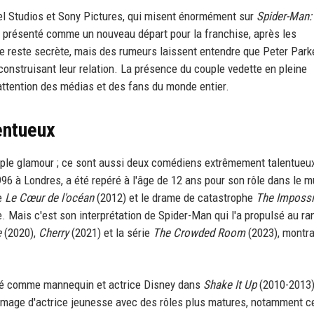
l Studios et Sony Pictures, qui misent énormément sur
Spider-Man:
 est présenté comme un nouveau départ pour la franchise, après les
gue reste secrète, mais des rumeurs laissent entendre que Peter Park
construisant leur relation. La présence du couple vedette en pleine
'attention des médias et des fans du monde entier.
entueux
ple glamour ; ce sont aussi deux comédiens extrêmement talentueux
6 à Londres, a été repéré à l'âge de 12 ans pour son rôle dans le m
me
Le Cœur de l'océan
(2012) et le drame de catastrophe
The Impossi
e. Mais c'est son interprétation de Spider-Man qui l'a propulsé au ra
e
(2020),
Cherry
(2021) et la série
The Crowded Room
(2023), montra
uté comme mannequin et actrice Disney dans
Shake It Up
(2010-2013)
image d'actrice jeunesse avec des rôles plus matures, notamment ce