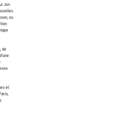
ur Jon
ouvelles
nson, ou
ction
étape
, de
 d'une
e
vivre
ues et
Paris,
s