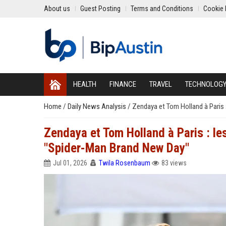
About us
Guest Posting
Terms and Conditions
Cookie 
HEALTH
FINANCE
TRAVEL
TECHNOLOG
Home
/
Daily News Analysis
/
Zendaya et Tom Holland à Paris 
Zendaya et Tom Holland à Paris : le
"Spider-Man Brand New Day"
Jul 01, 2026
Twila Rosenbaum
83 views