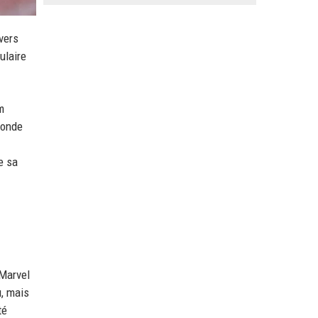
vers
ulaire
m
 monde
e sa
 Marvel
u, mais
té