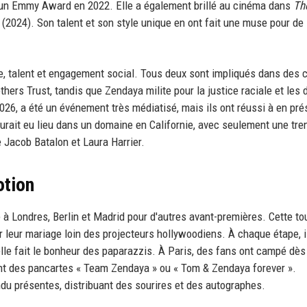
lu un Emmy Award en 2022. Elle a également brillé au cinéma dans
Th
(2024). Son talent et son style unique en ont fait une muse pour de
me, talent et engagement social. Tous deux sont impliqués dans des
ers Trust, tandis que Zendaya milite pour la justice raciale et les d
026, a été un événement très médiatisé, mais ils ont réussi à en pré
urait eu lieu dans un domaine en Californie, avec seulement une tre
 Jacob Batalon et Laura Harrier.
otion
à Londres, Berlin et Madrid pour d'autres avant-premières. Cette to
 leur mariage loin des projecteurs hollywoodiens. À chaque étape, i
elle fait le bonheur des paparazzis. À Paris, des fans ont campé dès
ient des pancartes « Team Zendaya » ou « Tom & Zendaya forever ».
ndu présentes, distribuant des sourires et des autographes.