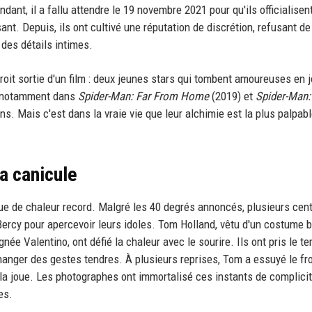
t, il a fallu attendre le 19 novembre 2021 pour qu'ils officialisent
nt. Depuis, ils ont cultivé une réputation de discrétion, refusant de
des détails intimes.
droit sortie d'un film : deux jeunes stars qui tombent amoureuses en 
, notamment dans
Spider-Man: Far From Home
(2019) et
Spider-Man:
ans. Mais c'est dans la vraie vie que leur alchimie est la plus palpabl
a canicule
gue de chaleur record. Malgré les 40 degrés annoncés, plusieurs cen
rcy pour apercevoir leurs idoles. Tom Holland, vêtu d'un costume b
gnée Valentino, ont défié la chaleur avec le sourire. Ils ont pris le t
hanger des gestes tendres. À plusieurs reprises, Tom a essuyé le fr
 la joue. Les photographes ont immortalisé ces instants de complicit
es.