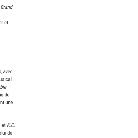
 Brand
er et
, avec
usical
ble
ng de
nt une
 et
K.C.
lui de