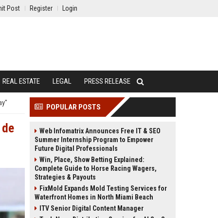
it Post
Register
Login
REAL ESTATE
LEGAL
PRESS RELEASE
ay"
POPULAR POSTS
 de
Web Infomatrix Announces Free IT & SEO
Summer Internship Program to Empower
Future Digital Professionals
Win, Place, Show Betting Explained:
Complete Guide to Horse Racing Wagers,
Strategies & Payouts
FixMold Expands Mold Testing Services for
Waterfront Homes in North Miami Beach
ITV Senior Digital Content Manager