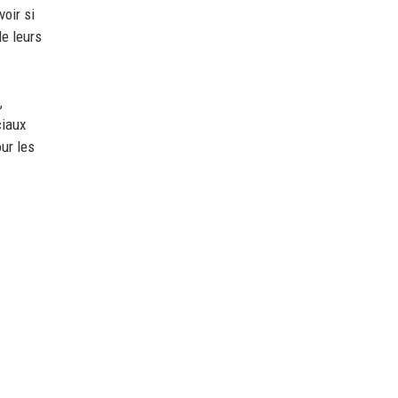
oir si
de leurs
,
ciaux
ur les