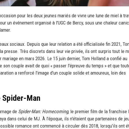
'occasion pour les deux jeunes mariés de vivre une lune de miel à tra
 pour un événement organisé à l'UGC de Bercy, sous une chaleur canic
lamer.
seaux sociaux. Depuis que leur relation a été officialisée fin 2021, To
la presse. Très discrets dans leur vie privée, ils ont surpris tout le
ur mariage en mars 2026. Le 15 juin dernier, Tom Holland a confié au
ue son couple avait de quoi « passer l'épreuve du temps » et que tout
laration a renforcé l'image d'un couple solide et amoureux, loin des
de Spider-Man
ournage de
Spider-Man: Homecoming
, le premier film de la franchise
ya dans celui de MJ. À l'époque, ils n'étaient que partenaires de je
possible romance ont commencé à circuler dès 2018, lorsqu'ils ont é