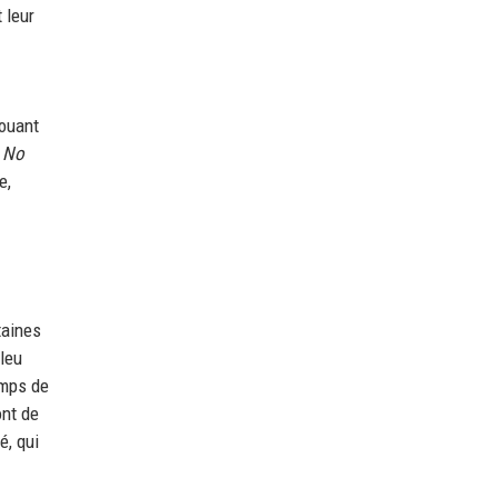
 leur
jouant
 No
e,
taines
leu
emps de
ont de
é, qui