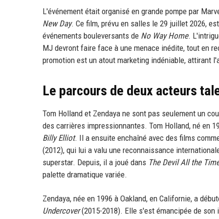
L'événement était organisé en grande pompe par Marve
New Day
. Ce film, prévu en salles le 29 juillet 2026,
événements bouleversants de
No Way Home
. L'intri
MJ devront faire face à une menace inédite, tout en re
promotion est un atout marketing indéniable, attirant l
Le parcours de deux acteurs tal
Tom Holland et Zendaya ne sont pas seulement un cou
des carrières impressionnantes. Tom Holland, né en 199
Billy Elliot
. Il a ensuite enchaîné avec des films com
(2012), qui lui a valu une reconnaissance international
superstar. Depuis, il a joué dans
The Devil All the Tim
palette dramatique variée.
Zendaya, née en 1996 à Oakland, en Californie, a déb
Undercover
(2015-2018). Elle s'est émancipée de son 